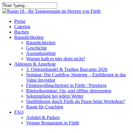
Skip
to
Close
main
Search
content
Menu
Preise
Catering
Buchen
Räumlichkeiten
Räumlichkeiten
Geschichte
Ausstattungliste
Warum hallt es hier denn nicht?
Aktionen & Angebote
3. Optionshandel & Trading Barcamp 2026
Seminar: Die Cashflow Strategie – Einführung in das
Value Investing
Firmenweihnachtsfeier in Fürth / Nürnberg
Rhetorikseminar: On- und offline überzeugen
Sektempfang bei jedem Wetter
Stadtführung durch Fürth als Pause beim Workshop?
Raum für Coaching
FAQ
Anfahrt & Parken
Vegane Restaurants in Fürth